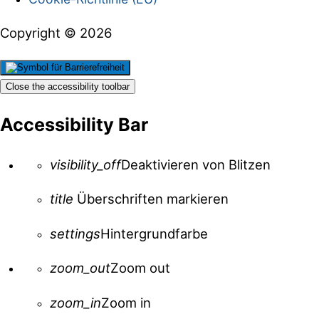
Copyright © 2026
Close the accessibility toolbar
Accessibility Bar
visibility_off
Deaktivieren von Blitzen
title
Überschriften markieren
settings
Hintergrundfarbe
zoom_out
Zoom out
zoom_in
Zoom in