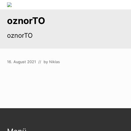
Menu
Skip
Zum
Zur
Sanitärinstallationen
to
Inhalt
Fußzeile
oznorTO
right
springen
springen
header
navigation
oznorTO
16. August 2021
// by
Niklas
Footer