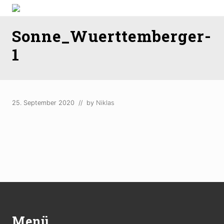
Menu
Skip
Zum
Zur
Sanitärinstallationen
to
Inhalt
Fußzeile
Sonne_Wuerttemberger-
right
springen
springen
header
1
navigation
25. September 2020
// by
Niklas
Footer
Menü