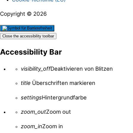
Copyright © 2026
Close the accessibility toolbar
Accessibility Bar
visibility_off
Deaktivieren von Blitzen
title
Überschriften markieren
settings
Hintergrundfarbe
zoom_out
Zoom out
zoom_in
Zoom in